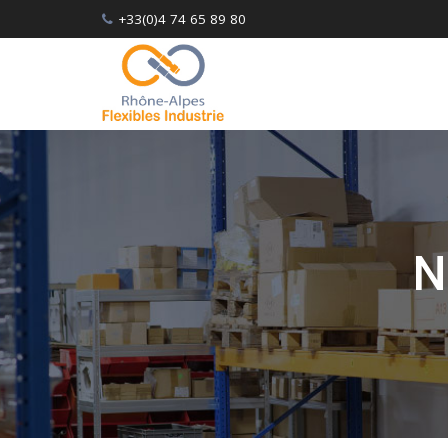
Skip
+33(0)4 74 65 89 80
to
content
N