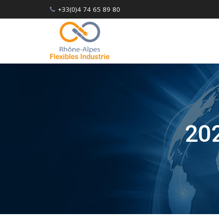
Skip
+33(0)4 74 65 89 80
to
content
20