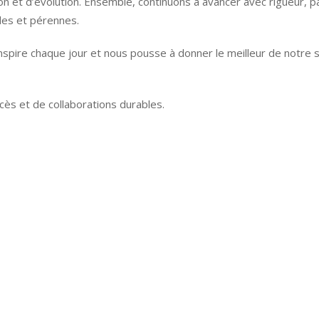
n et d’évolution. Ensemble, continuons à avancer avec rigueur, p
ides et pérennes.
nspire chaque jour et nous pousse à donner le meilleur de notre s
ès et de collaborations durables.